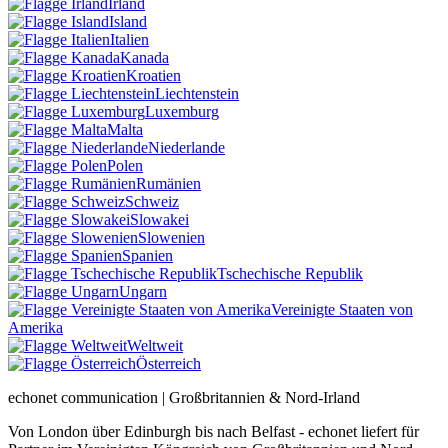
Irland
Island
Italien
Kanada
Kroatien
Liechtenstein
Luxemburg
Malta
Niederlande
Polen
Rumänien
Schweiz
Slowakei
Slowenien
Spanien
Tschechische Republik
Ungarn
Vereinigte Staaten von
Amerika
Weltweit
Österreich
echonet communication | Großbritannien & Nord-Irland
Von London über Edinburgh bis nach Belfast - echonet liefert für