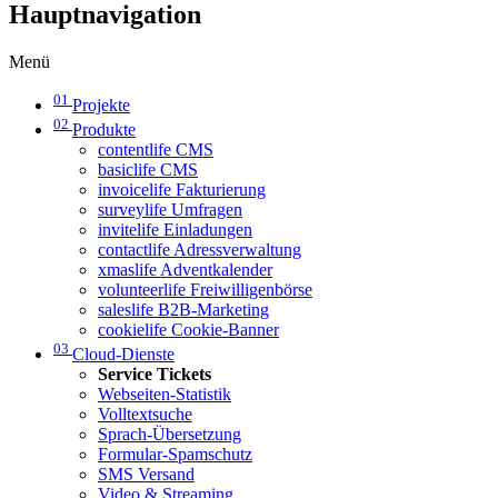
Hauptnavigation
Menü
01
Projekte
02
Produkte
contentlife CMS
basiclife CMS
invoicelife Fakturierung
surveylife Umfragen
invitelife Einladungen
contactlife Adressverwaltung
xmaslife Adventkalender
volunteerlife Freiwilligenbörse
saleslife B2B-Marketing
cookielife Cookie-Banner
03
Cloud-Dienste
Service Tickets
Webseiten-Statistik
Volltextsuche
Sprach-Übersetzung
Formular-Spamschutz
SMS Versand
Video & Streaming