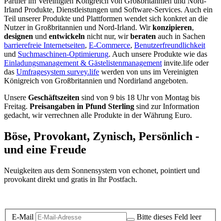
Partner im Vereinigten Köngreich von Großbritannien und Nord-
Irland Produkte, Dienstleistungen und Software-Services. Auch ein
Teil unserer Produkte und Plattformen wendet sich konkret an die
Nutzer in Großbritannien und Nord-Irland.
Wir
konzipieren
,
designen
und
entwickeln
nicht nur, wir
beraten
auch in Sachen
barrierefreie Internetseiten
,
E-Commerce
,
Benutzerfreundlichkeit
und
Suchmaschinen-Optimierung
. Auch unsere Produkte wie das
Einladungsmanagement & Gästelistenmanagement
invite.life oder
das
Umfragesystem survey.life
werden von uns im Vereinigten
Königreich von Großbritannien und Nordirland angeboten.
Unsere
Geschäftszeiten
sind von 9 bis 18 Uhr von Montag bis
Freitag.
Preisangaben in Pfund Sterling
sind zur Information
gedacht, wir verrechnen alle Produkte in der Währung Euro.
Böse, Provokant, Zynisch, Persönlich -
und eine Freude
Neuigkeiten aus dem Sonnensystem von echonet, pointiert und
provokant direkt und gratis in Ihr Postfach.
Datenschutz-Information zum Newsletter
E-Mail
Bitte dieses Feld leer