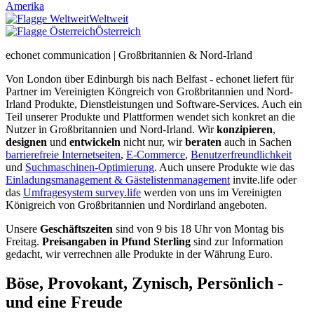
Amerika
Weltweit
Österreich
echonet communication | Großbritannien & Nord-Irland
Von London über Edinburgh bis nach Belfast - echonet liefert für
Partner im Vereinigten Köngreich von Großbritannien und Nord-
Irland Produkte, Dienstleistungen und Software-Services. Auch ein
Teil unserer Produkte und Plattformen wendet sich konkret an die
Nutzer in Großbritannien und Nord-Irland.
Wir
konzipieren
,
designen
und
entwickeln
nicht nur, wir
beraten
auch in Sachen
barrierefreie Internetseiten
,
E-Commerce
,
Benutzerfreundlichkeit
und
Suchmaschinen-Optimierung
. Auch unsere Produkte wie das
Einladungsmanagement & Gästelistenmanagement
invite.life oder
das
Umfragesystem survey.life
werden von uns im Vereinigten
Königreich von Großbritannien und Nordirland angeboten.
Unsere
Geschäftszeiten
sind von 9 bis 18 Uhr von Montag bis
Freitag.
Preisangaben in Pfund Sterling
sind zur Information
gedacht, wir verrechnen alle Produkte in der Währung Euro.
Böse, Provokant, Zynisch, Persönlich -
und eine Freude