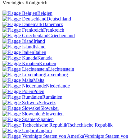
Vereinigtes Königreich
Belgien
Deutschland
Dänemark
Frankreich
Griechenland
Irland
Island
Italien
Kanada
Kroatien
Liechtenstein
Luxemburg
Malta
Niederlande
Polen
Rumänien
Schweiz
Slowakei
Slowenien
Spanien
Tschechische Republik
Ungarn
Vereinigte Staaten von