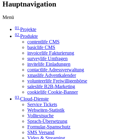
Hauptnavigation
Menü
01
Projekte
02
Produkte
contentlife CMS
basiclife CMS
invoicelife Fakturierung
surveylife Umfragen
invitelife Einladungen
contactlife Adressverwaltung
xmaslife Adventkalender
volunteerlife Freiwilligenbörse
saleslife B2B-Marketing
cookielife Cookie-Banner
03
Cloud-Dienste
Service Tickets
Webseiten-Statistik
Volltextsuche
Sprach-Übersetzung
Formular-Spamschutz
SMS Versand
Video & Streaming