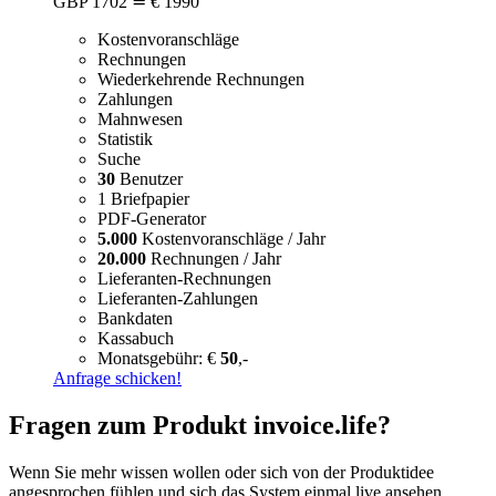
GBP
1702
≙ € 1990
Kostenvoranschläge
Rechnungen
Wiederkehrende Rechnungen
Zahlungen
Mahnwesen
Statistik
Suche
30
Benutzer
1 Briefpapier
PDF-Generator
5.000
Kostenvoranschläge / Jahr
20.000
Rechnungen / Jahr
Lieferanten-Rechnungen
Lieferanten-Zahlungen
Bankdaten
Kassabuch
Monatsgebühr: €
50
,-
Anfrage schicken!
Fragen zum Produkt invoice.life?
Wenn Sie mehr wissen wollen oder sich von der Produktidee
angesprochen fühlen und sich das System einmal live ansehen