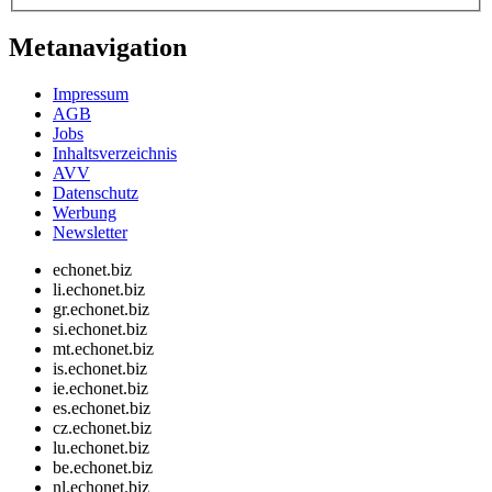
Metanavigation
Impressum
AGB
Jobs
Inhaltsverzeichnis
AVV
Datenschutz
Werbung
Newsletter
echonet.biz
li.echonet.biz
gr.echonet.biz
si.echonet.biz
mt.echonet.biz
is.echonet.biz
ie.echonet.biz
es.echonet.biz
cz.echonet.biz
lu.echonet.biz
be.echonet.biz
nl.echonet.biz