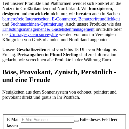
Teil unserer Produkte und Plattformen wendet sich konkret an die
Nutzer in Großbritannien und Nord-Irland.
Wir
konzipieren
,
designen
und
entwickeln
nicht nur, wir
beraten
auch in Sachen
barrierefreie Internetseiten
,
E-Commerce
,
Benutzerfreundlichkeit
und
Suchmaschinen-Optimierung
. Auch unsere Produkte wie das
Einladungsmanagement & Gästelistenmanagement
invite.life oder
das
Umfragesystem survey.life
werden von uns im Vereinigten
Königreich von Großbritannien und Nordirland angeboten.
Unsere
Geschäftszeiten
sind von 9 bis 18 Uhr von Montag bis
Freitag.
Preisangaben in Pfund Sterling
sind zur Information
gedacht, wir verrechnen alle Produkte in der Währung Euro.
Böse, Provokant, Zynisch, Persönlich -
und eine Freude
Neuigkeiten aus dem Sonnensystem von echonet, pointiert und
provokant direkt und gratis in Ihr Postfach.
Datenschutz-Information zum Newsletter
E-Mail
Bitte dieses Feld leer
lassen