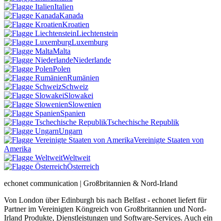
Italien
Kanada
Kroatien
Liechtenstein
Luxemburg
Malta
Niederlande
Polen
Rumänien
Schweiz
Slowakei
Slowenien
Spanien
Tschechische Republik
Ungarn
Vereinigte Staaten von
Amerika
Weltweit
Österreich
echonet communication | Großbritannien & Nord-Irland
Von London über Edinburgh bis nach Belfast - echonet liefert für
Partner im Vereinigten Köngreich von Großbritannien und Nord-
Irland Produkte, Dienstleistungen und Software-Services. Auch ein