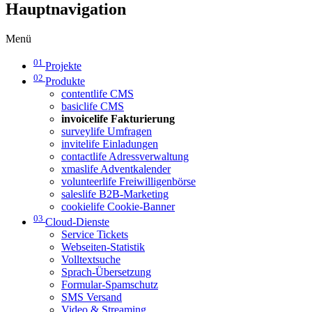
Hauptnavigation
Menü
01
Projekte
02
Produkte
contentlife CMS
basiclife CMS
invoicelife Fakturierung
surveylife Umfragen
invitelife Einladungen
contactlife Adressverwaltung
xmaslife Adventkalender
volunteerlife Freiwilligenbörse
saleslife B2B-Marketing
cookielife Cookie-Banner
03
Cloud-Dienste
Service Tickets
Webseiten-Statistik
Volltextsuche
Sprach-Übersetzung
Formular-Spamschutz
SMS Versand
Video & Streaming