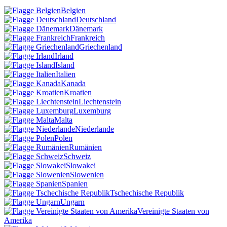
Belgien
Deutschland
Dänemark
Frankreich
Griechenland
Irland
Island
Italien
Kanada
Kroatien
Liechtenstein
Luxemburg
Malta
Niederlande
Polen
Rumänien
Schweiz
Slowakei
Slowenien
Spanien
Tschechische Republik
Ungarn
Vereinigte Staaten von
Amerika