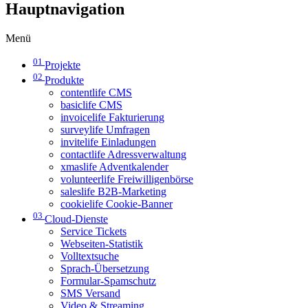
Hauptnavigation
Menü
01
Projekte
02
Produkte
contentlife CMS
basiclife CMS
invoicelife Fakturierung
surveylife Umfragen
invitelife Einladungen
contactlife Adressverwaltung
xmaslife Adventkalender
volunteerlife Freiwilligenbörse
saleslife B2B-Marketing
cookielife Cookie-Banner
03
Cloud-Dienste
Service Tickets
Webseiten-Statistik
Volltextsuche
Sprach-Übersetzung
Formular-Spamschutz
SMS Versand
Video & Streaming