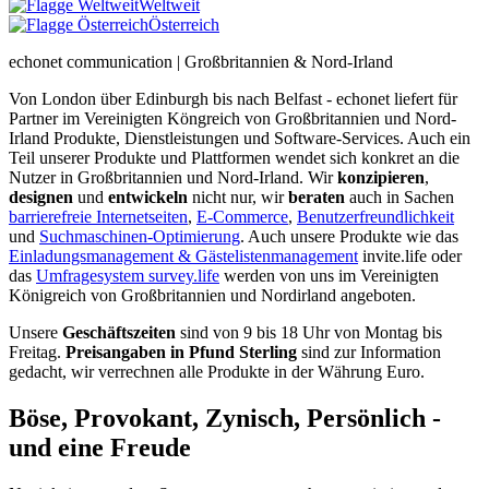
Weltweit
Österreich
echonet communication | Großbritannien & Nord-Irland
Von London über Edinburgh bis nach Belfast - echonet liefert für
Partner im Vereinigten Köngreich von Großbritannien und Nord-
Irland Produkte, Dienstleistungen und Software-Services. Auch ein
Teil unserer Produkte und Plattformen wendet sich konkret an die
Nutzer in Großbritannien und Nord-Irland.
Wir
konzipieren
,
designen
und
entwickeln
nicht nur, wir
beraten
auch in Sachen
barrierefreie Internetseiten
,
E-Commerce
,
Benutzerfreundlichkeit
und
Suchmaschinen-Optimierung
. Auch unsere Produkte wie das
Einladungsmanagement & Gästelistenmanagement
invite.life oder
das
Umfragesystem survey.life
werden von uns im Vereinigten
Königreich von Großbritannien und Nordirland angeboten.
Unsere
Geschäftszeiten
sind von 9 bis 18 Uhr von Montag bis
Freitag.
Preisangaben in Pfund Sterling
sind zur Information
gedacht, wir verrechnen alle Produkte in der Währung Euro.
Böse, Provokant, Zynisch, Persönlich -
und eine Freude