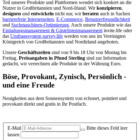
Teil unserer Produkte und Plattformen wendet sich konkret an die
Nutzer in Großbritannien und Nord-Irland.
Wir
konzipieren
,
designen
und
entwickeln
nicht nur, wir
beraten
auch in Sachen
barrierefreie Internetseiten
,
E-Commerce
,
Benutzerfreundlichkeit
und
Suchmaschinen-Optimierung
. Auch unsere Produkte wie das
Einladungsmanagement & Gästelistenmanagement
invite.life oder
das
Umfragesystem survey.life
werden von uns im Vereinigten
Königreich von Großbritannien und Nordirland angeboten.
Unsere
Geschäftszeiten
sind von 9 bis 18 Uhr von Montag bis
Freitag.
Preisangaben in Pfund Sterling
sind zur Information
gedacht, wir verrechnen alle Produkte in der Währung Euro.
Böse, Provokant, Zynisch, Persönlich -
und eine Freude
Neuigkeiten aus dem Sonnensystem von echonet, pointiert und
provokant direkt und gratis in Ihr Postfach.
Datenschutz-Information zum Newsletter
E-Mail
Bitte dieses Feld leer
lassen