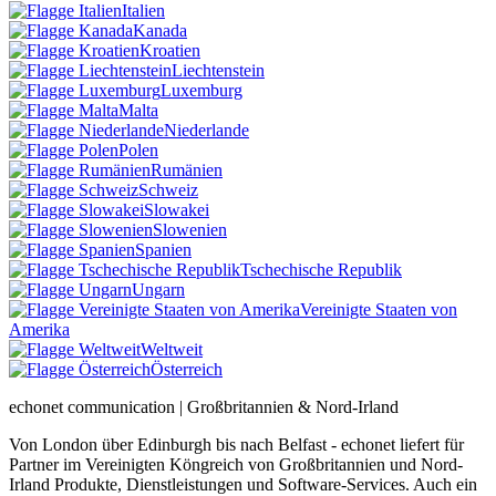
Italien
Kanada
Kroatien
Liechtenstein
Luxemburg
Malta
Niederlande
Polen
Rumänien
Schweiz
Slowakei
Slowenien
Spanien
Tschechische Republik
Ungarn
Vereinigte Staaten von
Amerika
Weltweit
Österreich
echonet communication | Großbritannien & Nord-Irland
Von London über Edinburgh bis nach Belfast - echonet liefert für
Partner im Vereinigten Köngreich von Großbritannien und Nord-
Irland Produkte, Dienstleistungen und Software-Services. Auch ein