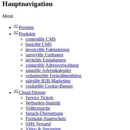
Hauptnavigation
Menü
01
Projekte
02
Produkte
contentlife CMS
basiclife CMS
invoicelife Fakturierung
surveylife Umfragen
invitelife Einladungen
contactlife Adressverwaltung
xmaslife Adventkalender
volunteerlife Freiwilligenbörse
saleslife B2B-Marketing
cookielife Cookie-Banner
03
Cloud-Dienste
Service Tickets
Webseiten-Statistik
Volltextsuche
Sprach-Übersetzung
Formular-Spamschutz
SMS Versand
Video & Streaming