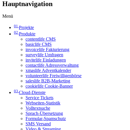
Hauptnavigation
Menü
01
Projekte
02
Produkte
contentlife CMS
basiclife CMS
invoicelife Fakturierung
surveylife Umfragen
invitelife Einladungen
contactlife Adressverwaltung
xmaslife Adventkalender
volunteerlife Freiwilligenbörse
saleslife B2B-Marketing
cookielife Cookie-Banner
03
Cloud-Dienste
Service Tickets
Webseiten-Statistik
Volltextsuche
Sprach-Übersetzung
Formular-Spamschutz
SMS Versand
Video & Streaming