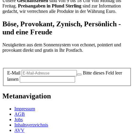
Unsere
Geschäftszeiten
sind von 9 bis 18 Uhr von Montag bis
Freitag.
Preisangaben in Pfund Sterling
sind zur Information
gedacht, wir verrechnen alle Produkte in der Währung Euro.
Böse, Provokant, Zynisch, Persönlich -
und eine Freude
Neuigkeiten aus dem Sonnensystem von echonet, pointiert und
provokant direkt und gratis in Ihr Postfach.
Datenschutz-Information zum Newsletter
E-Mail
Bitte dieses Feld leer
lassen
Metanavigation
Impressum
AGB
Jobs
Inhaltsverzeichnis
AVV