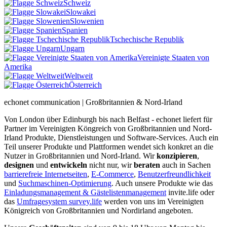
Schweiz
Slowakei
Slowenien
Spanien
Tschechische Republik
Ungarn
Vereinigte Staaten von
Amerika
Weltweit
Österreich
echonet communication | Großbritannien & Nord-Irland
Von London über Edinburgh bis nach Belfast - echonet liefert für
Partner im Vereinigten Köngreich von Großbritannien und Nord-
Irland Produkte, Dienstleistungen und Software-Services. Auch ein
Teil unserer Produkte und Plattformen wendet sich konkret an die
Nutzer in Großbritannien und Nord-Irland.
Wir
konzipieren
,
designen
und
entwickeln
nicht nur, wir
beraten
auch in Sachen
barrierefreie Internetseiten
,
E-Commerce
,
Benutzerfreundlichkeit
und
Suchmaschinen-Optimierung
. Auch unsere Produkte wie das
Einladungsmanagement & Gästelistenmanagement
invite.life oder
das
Umfragesystem survey.life
werden von uns im Vereinigten
Königreich von Großbritannien und Nordirland angeboten.