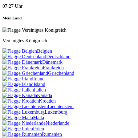
07:27 Uhr
Mein Land
Vereinigtes Königreich
Belgien
Deutschland
Dänemark
Frankreich
Griechenland
Irland
Island
Italien
Kanada
Kroatien
Liechtenstein
Luxemburg
Malta
Niederlande
Polen
Rumänien