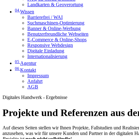
Landkarten & Geoverortung
04
Wissen
Barrierefrei / WAI
Suchmaschinen-Optimierung
Banner & Online-Werbung
Benutzerfreundliche Webseiten
E-Commerce & Online-Shops
Responsive Webdesign
Digitale Einladung
Internationalisierung
05
Agentur
06
Kontakt
Impressum
Anfahrt
AGB
Digitales Handwerk - Ergebnisse
Projekte und Referenzen aus der
Auf diesen Seiten stellen wir Ihnen Projekte, Fallstudien und Realis
anzusehen, was wir für unsere Kunden und Partner in der digitalen 
Projekte ist
noch nicht vollständig
!