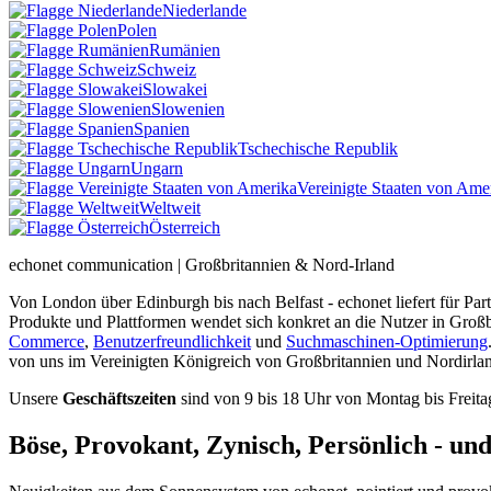
Niederlande
Polen
Rumänien
Schweiz
Slowakei
Slowenien
Spanien
Tschechische Republik
Ungarn
Vereinigte Staaten von Ame
Weltweit
Österreich
echonet communication | Großbritannien & Nord-Irland
Von London über Edinburgh bis nach Belfast - echonet liefert für Pa
Produkte und Plattformen wendet sich konkret an die Nutzer in Groß
Commerce
,
Benutzerfreundlichkeit
und
Suchmaschinen-Optimierung
von uns im Vereinigten Königreich von Großbritannien und Nordirla
Unsere
Geschäftszeiten
sind von 9 bis 18 Uhr von Montag bis Freita
Böse, Provokant, Zynisch, Persönlich - un