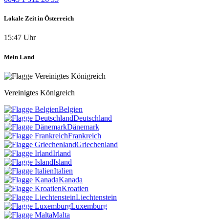
Lokale Zeit in Österreich
15:47 Uhr
Mein Land
Vereinigtes Königreich
Belgien
Deutschland
Dänemark
Frankreich
Griechenland
Irland
Island
Italien
Kanada
Kroatien
Liechtenstein
Luxemburg
Malta