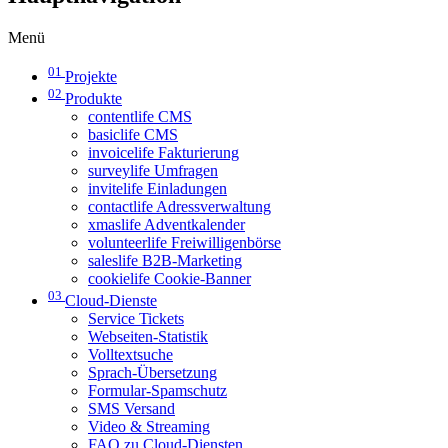
Menü
01
Projekte
02
Produkte
contentlife CMS
basiclife CMS
invoicelife Fakturierung
surveylife Umfragen
invitelife Einladungen
contactlife Adressverwaltung
xmaslife Adventkalender
volunteerlife Freiwilligenbörse
saleslife B2B-Marketing
cookielife Cookie-Banner
03
Cloud-Dienste
Service Tickets
Webseiten-Statistik
Volltextsuche
Sprach-Übersetzung
Formular-Spamschutz
SMS Versand
Video & Streaming
FAQ zu Cloud-Diensten