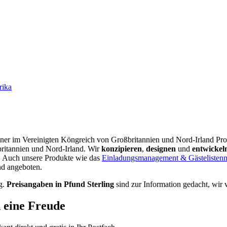
rika
rtner im Vereinigten Köngreich von Großbritannien und Nord-Irland Pro
britannien und Nord-Irland.
Wir
konzipieren
,
designen
und
entwickel
. Auch unsere Produkte wie das
Einladungsmanagement & Gästeliste
nd angeboten.
g.
Preisangaben in Pfund Sterling
sind zur Information gedacht, wir 
d eine Freude