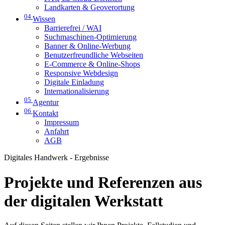
Landkarten & Geoverortung
04
Wissen
Barrierefrei / WAI
Suchmaschinen-Optimierung
Banner & Online-Werbung
Benutzerfreundliche Webseiten
E-Commerce & Online-Shops
Responsive Webdesign
Digitale Einladung
Internationalisierung
05
Agentur
06
Kontakt
Impressum
Anfahrt
AGB
Digitales Handwerk - Ergebnisse
Projekte und Referenzen aus
der digitalen Werkstatt