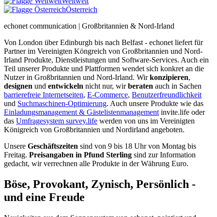
Weltweit
Österreich
echonet communication | Großbritannien & Nord-Irland
Von London über Edinburgh bis nach Belfast - echonet liefert für
Partner im Vereinigten Köngreich von Großbritannien und Nord-
Irland Produkte, Dienstleistungen und Software-Services. Auch ein
Teil unserer Produkte und Plattformen wendet sich konkret an die
Nutzer in Großbritannien und Nord-Irland.
Wir
konzipieren
,
designen
und
entwickeln
nicht nur, wir
beraten
auch in Sachen
barrierefreie Internetseiten
,
E-Commerce
,
Benutzerfreundlichkeit
und
Suchmaschinen-Optimierung
. Auch unsere Produkte wie das
Einladungsmanagement & Gästelistenmanagement
invite.life oder
das
Umfragesystem survey.life
werden von uns im Vereinigten
Königreich von Großbritannien und Nordirland angeboten.
Unsere
Geschäftszeiten
sind von 9 bis 18 Uhr von Montag bis
Freitag.
Preisangaben in Pfund Sterling
sind zur Information
gedacht, wir verrechnen alle Produkte in der Währung Euro.
Böse, Provokant, Zynisch, Persönlich -
und eine Freude