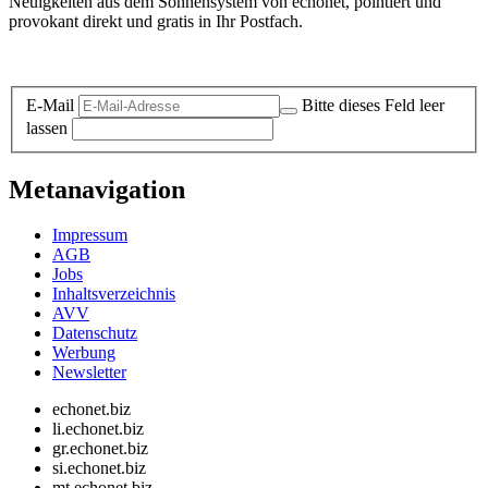
Neuigkeiten aus dem Sonnensystem von echonet, pointiert und
provokant direkt und gratis in Ihr Postfach.
Datenschutz-Information zum Newsletter
E-Mail
Bitte dieses Feld leer
lassen
Metanavigation
Impressum
AGB
Jobs
Inhaltsverzeichnis
AVV
Datenschutz
Werbung
Newsletter
echonet.biz
li.echonet.biz
gr.echonet.biz
si.echonet.biz
mt.echonet.biz