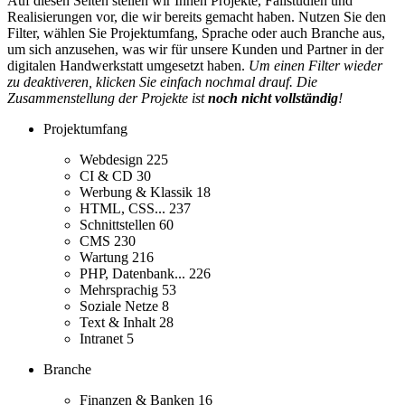
Auf diesen Seiten stellen wir Ihnen Projekte, Fallstudien und
Realisierungen vor, die wir bereits gemacht haben. Nutzen Sie den
Filter, wählen Sie Projektumfang, Sprache oder auch Branche aus,
um sich anzusehen, was wir für unsere Kunden und Partner in der
digitalen Handwerkstatt umgesetzt haben.
Um einen Filter wieder
zu deaktiveren, klicken Sie einfach nochmal drauf. Die
Zusammenstellung der Projekte ist
noch nicht vollständig
!
Projektumfang
Webdesign
225
CI & CD
30
Werbung & Klassik
18
HTML, CSS...
237
Schnittstellen
60
CMS
230
Wartung
216
PHP, Datenbank...
226
Mehrsprachig
53
Soziale Netze
8
Text & Inhalt
28
Intranet
5
Branche
Finanzen & Banken
16