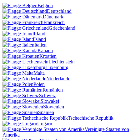
Belgien
Deutschland
Dänemark
Frankreich
Griechenland
Irland
Island
Italien
Kanada
Kroatien
Liechtenstein
Luxemburg
Malta
Niederlande
Polen
Rumänien
Schweiz
Slowakei
Slowenien
Spanien
Tschechische Republik
Ungarn
Vereinigte Staaten von
Amerika