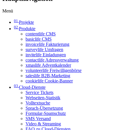
Menü
01
Projekte
02
Produkte
contentlife CMS
basiclife CMS
invoicelife Fakturierung
surveylife Umfragen
invitelife Einladungen
contactlife Adressverwaltung
xmaslife Adventkalender
volunteerlife Freiwilligenbörse
saleslife B2B-Marketing
cookielife Cookie-Banner
03
Cloud-Dienste
Service Tickets
Webseiten-Statistik
Volltextsuche
Sprach-Übersetzung
Formular-Spamschutz
SMS Versand
Video & Streaming
FAQ zu Cloud-Diensten