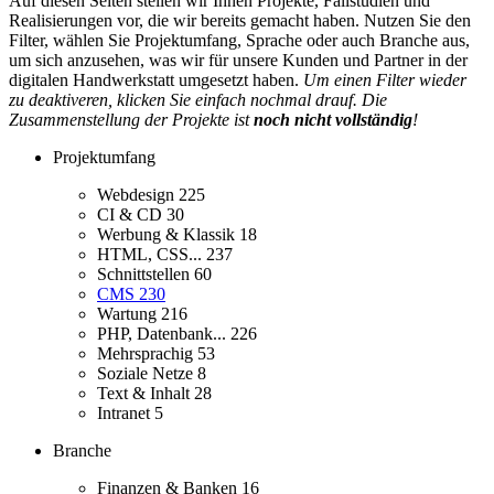
Auf diesen Seiten stellen wir Ihnen Projekte, Fallstudien und
Realisierungen vor, die wir bereits gemacht haben. Nutzen Sie den
Filter, wählen Sie Projektumfang, Sprache oder auch Branche aus,
um sich anzusehen, was wir für unsere Kunden und Partner in der
digitalen Handwerkstatt umgesetzt haben.
Um einen Filter wieder
zu deaktiveren, klicken Sie einfach nochmal drauf. Die
Zusammenstellung der Projekte ist
noch nicht vollständig
!
Projektumfang
Webdesign
225
CI & CD
30
Werbung & Klassik
18
HTML, CSS...
237
Schnittstellen
60
CMS
230
Wartung
216
PHP, Datenbank...
226
Mehrsprachig
53
Soziale Netze
8
Text & Inhalt
28
Intranet
5
Branche
Finanzen & Banken
16