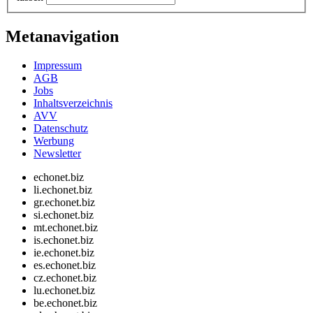
Metanavigation
Impressum
AGB
Jobs
Inhaltsverzeichnis
AVV
Datenschutz
Werbung
Newsletter
echonet.biz
li.echonet.biz
gr.echonet.biz
si.echonet.biz
mt.echonet.biz
is.echonet.biz
ie.echonet.biz
es.echonet.biz
cz.echonet.biz
lu.echonet.biz
be.echonet.biz