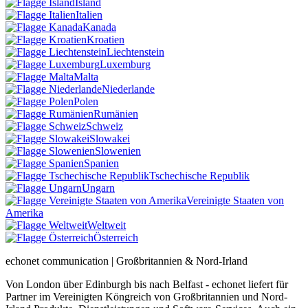
Island
Italien
Kanada
Kroatien
Liechtenstein
Luxemburg
Malta
Niederlande
Polen
Rumänien
Schweiz
Slowakei
Slowenien
Spanien
Tschechische Republik
Ungarn
Vereinigte Staaten von
Amerika
Weltweit
Österreich
echonet communication | Großbritannien & Nord-Irland
Von London über Edinburgh bis nach Belfast - echonet liefert für
Partner im Vereinigten Köngreich von Großbritannien und Nord-