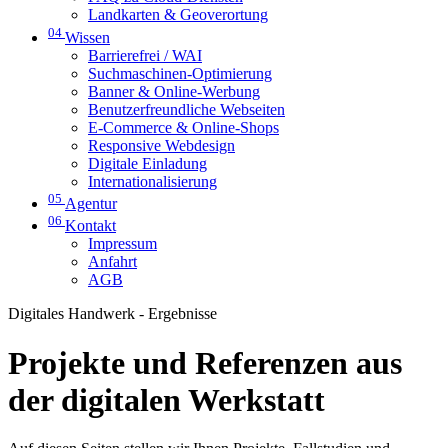
Landkarten & Geoverortung
04
Wissen
Barrierefrei / WAI
Suchmaschinen-Optimierung
Banner & Online-Werbung
Benutzerfreundliche Webseiten
E-Commerce & Online-Shops
Responsive Webdesign
Digitale Einladung
Internationalisierung
05
Agentur
06
Kontakt
Impressum
Anfahrt
AGB
Digitales Handwerk - Ergebnisse
Projekte und Referenzen aus
der digitalen Werkstatt