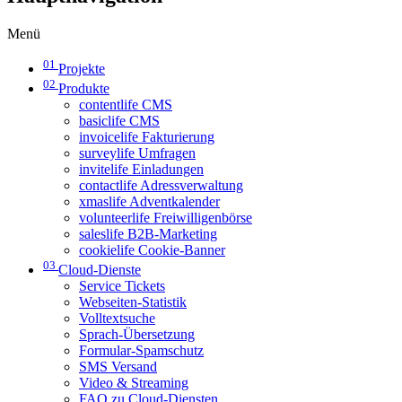
Menü
01
Projekte
02
Produkte
contentlife CMS
basiclife CMS
invoicelife Fakturierung
surveylife Umfragen
invitelife Einladungen
contactlife Adressverwaltung
xmaslife Adventkalender
volunteerlife Freiwilligenbörse
saleslife B2B-Marketing
cookielife Cookie-Banner
03
Cloud-Dienste
Service Tickets
Webseiten-Statistik
Volltextsuche
Sprach-Übersetzung
Formular-Spamschutz
SMS Versand
Video & Streaming
FAQ zu Cloud-Diensten