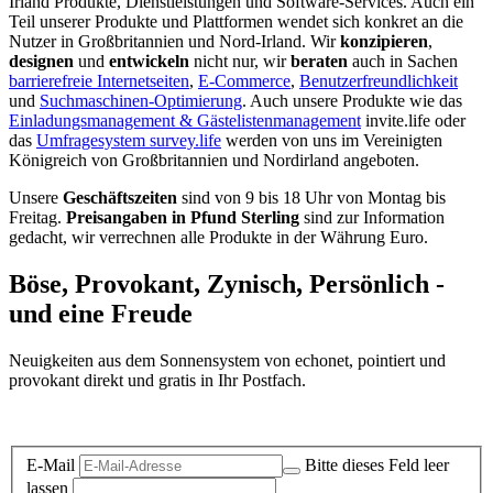
Irland Produkte, Dienstleistungen und Software-Services. Auch ein
Teil unserer Produkte und Plattformen wendet sich konkret an die
Nutzer in Großbritannien und Nord-Irland.
Wir
konzipieren
,
designen
und
entwickeln
nicht nur, wir
beraten
auch in Sachen
barrierefreie Internetseiten
,
E-Commerce
,
Benutzerfreundlichkeit
und
Suchmaschinen-Optimierung
. Auch unsere Produkte wie das
Einladungsmanagement & Gästelistenmanagement
invite.life oder
das
Umfragesystem survey.life
werden von uns im Vereinigten
Königreich von Großbritannien und Nordirland angeboten.
Unsere
Geschäftszeiten
sind von 9 bis 18 Uhr von Montag bis
Freitag.
Preisangaben in Pfund Sterling
sind zur Information
gedacht, wir verrechnen alle Produkte in der Währung Euro.
Böse, Provokant, Zynisch, Persönlich -
und eine Freude
Neuigkeiten aus dem Sonnensystem von echonet, pointiert und
provokant direkt und gratis in Ihr Postfach.
Datenschutz-Information zum Newsletter
E-Mail
Bitte dieses Feld leer
lassen