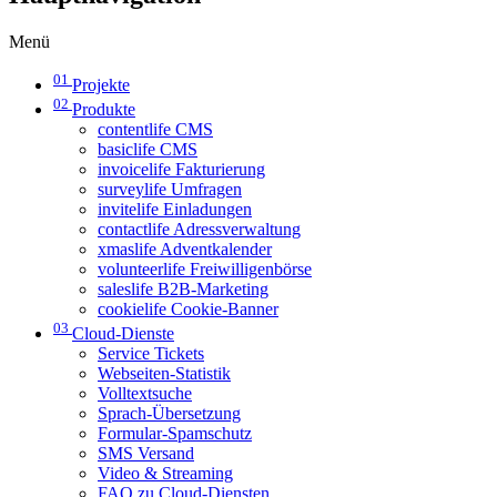
Menü
01
Projekte
02
Produkte
contentlife CMS
basiclife CMS
invoicelife Fakturierung
surveylife Umfragen
invitelife Einladungen
contactlife Adressverwaltung
xmaslife Adventkalender
volunteerlife Freiwilligenbörse
saleslife B2B-Marketing
cookielife Cookie-Banner
03
Cloud-Dienste
Service Tickets
Webseiten-Statistik
Volltextsuche
Sprach-Übersetzung
Formular-Spamschutz
SMS Versand
Video & Streaming
FAQ zu Cloud-Diensten