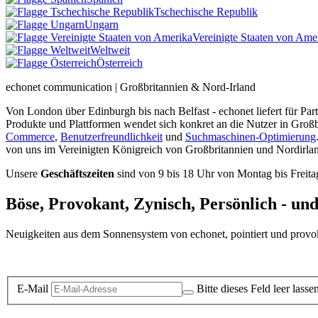
Tschechische Republik
Ungarn
Vereinigte Staaten von Ame
Weltweit
Österreich
echonet communication | Großbritannien & Nord-Irland
Von London über Edinburgh bis nach Belfast - echonet liefert für Pa
Produkte und Plattformen wendet sich konkret an die Nutzer in Groß
Commerce
,
Benutzerfreundlichkeit
und
Suchmaschinen-Optimierung
von uns im Vereinigten Königreich von Großbritannien und Nordirla
Unsere
Geschäftszeiten
sind von 9 bis 18 Uhr von Montag bis Freita
Böse, Provokant, Zynisch, Persönlich - un
Neuigkeiten aus dem Sonnensystem von echonet, pointiert und provokan
Datenschutz-Information zum Newsletter
E-Mail
Bitte dieses Feld leer lasse