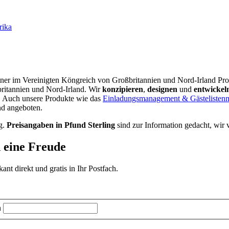
rika
rtner im Vereinigten Köngreich von Großbritannien und Nord-Irland Pro
britannien und Nord-Irland.
Wir
konzipieren
,
designen
und
entwickel
. Auch unsere Produkte wie das
Einladungsmanagement & Gästeliste
nd angeboten.
g.
Preisangaben in Pfund Sterling
sind zur Information gedacht, wir 
d eine Freude
t direkt und gratis in Ihr Postfach.
n