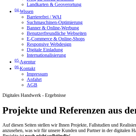
Landkarten & Geoverortung
04
Wissen
Barrierefrei / WAI
Suchmaschinen-Optimierung
Banner & Online-Werbung
Benutzerfreundliche Webseiten
E-Commerce & Online-Shops
Responsive Webdesign
Digitale Einladung
Internationalisierung
05
Agentur
06
Kontakt
Impressum
Anfahrt
AGB
Digitales Handwerk - Ergebnisse
Projekte und Referenzen aus der
Auf diesen Seiten stellen wir Ihnen Projekte, Fallstudien und Realis
anzusehen, was wir für unsere Kunden und Partner in der digitalen 
Projekte ist
noch nicht vollständig
!