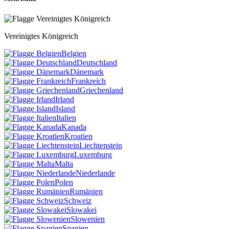
Vereinigtes Königreich
Belgien
Deutschland
Dänemark
Frankreich
Griechenland
Irland
Island
Italien
Kanada
Kroatien
Liechtenstein
Luxemburg
Malta
Niederlande
Polen
Rumänien
Schweiz
Slowakei
Slowenien
Spanien