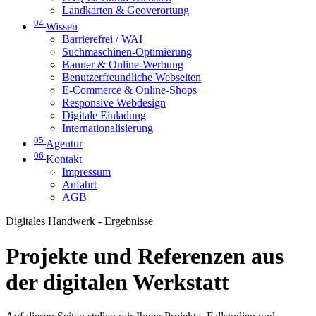
Landkarten & Geoverortung
04
Wissen
Barrierefrei / WAI
Suchmaschinen-Optimierung
Banner & Online-Werbung
Benutzerfreundliche Webseiten
E-Commerce & Online-Shops
Responsive Webdesign
Digitale Einladung
Internationalisierung
05
Agentur
06
Kontakt
Impressum
Anfahrt
AGB
Digitales Handwerk - Ergebnisse
Projekte und Referenzen aus
der digitalen Werkstatt