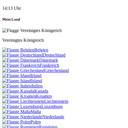
14:13 Uhr
Mein Land
Vereinigtes Königreich
Belgien
Deutschland
Dänemark
Frankreich
Griechenland
Irland
Island
Italien
Kanada
Kroatien
Liechtenstein
Luxemburg
Malta
Niederlande
Polen
Rumänien