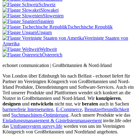
Schweiz
Slowakei
Slowenien
Spanien
Tschechische Republik
Ungarn
Vereinigte Staaten von
Amerika
Weltweit
Österreich
echonet communication | Großbritannien & Nord-Irland
Von London über Edinburgh bis nach Belfast - echonet liefert für
Partner im Vereinigten Köngreich von Großbritannien und Nord-
Irland Produkte, Dienstleistungen und Software-Services. Auch ein
Teil unserer Produkte und Plattformen wendet sich konkret an die
Nutzer in Großbritannien und Nord-Irland.
Wir
konzipieren
,
designen
und
entwickeln
nicht nur, wir
beraten
auch in Sachen
barrierefreie Internetseiten
,
E-Commerce
,
Benutzerfreundlichkeit
und
Suchmaschinen-Optimierung
. Auch unsere Produkte wie das
Einladungsmanagement & Gästelistenmanagement
invite.life oder
das
Umfragesystem survey.life
werden von uns im Vereinigten
Königreich von Großbritannien und Nordirland angeboten.