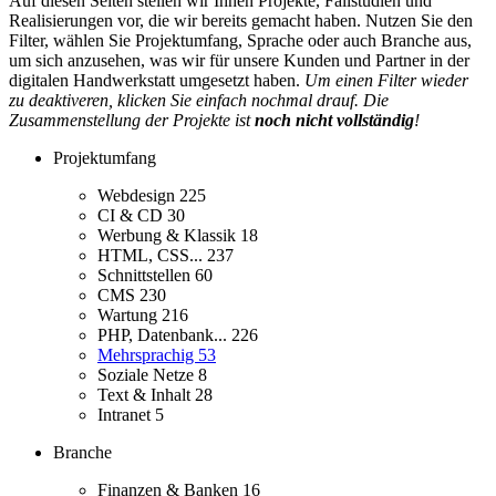
Auf diesen Seiten stellen wir Ihnen Projekte, Fallstudien und
Realisierungen vor, die wir bereits gemacht haben. Nutzen Sie den
Filter, wählen Sie Projektumfang, Sprache oder auch Branche aus,
um sich anzusehen, was wir für unsere Kunden und Partner in der
digitalen Handwerkstatt umgesetzt haben.
Um einen Filter wieder
zu deaktiveren, klicken Sie einfach nochmal drauf. Die
Zusammenstellung der Projekte ist
noch nicht vollständig
!
Projektumfang
Webdesign
225
CI & CD
30
Werbung & Klassik
18
HTML, CSS...
237
Schnittstellen
60
CMS
230
Wartung
216
PHP, Datenbank...
226
Mehrsprachig
53
Soziale Netze
8
Text & Inhalt
28
Intranet
5
Branche
Finanzen & Banken
16