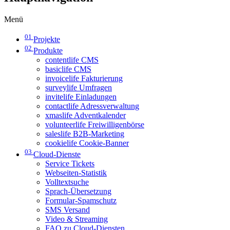
Menü
01
Projekte
02
Produkte
contentlife CMS
basiclife CMS
invoicelife Fakturierung
surveylife Umfragen
invitelife Einladungen
contactlife Adressverwaltung
xmaslife Adventkalender
volunteerlife Freiwilligenbörse
saleslife B2B-Marketing
cookielife Cookie-Banner
03
Cloud-Dienste
Service Tickets
Webseiten-Statistik
Volltextsuche
Sprach-Übersetzung
Formular-Spamschutz
SMS Versand
Video & Streaming
FAQ zu Cloud-Diensten