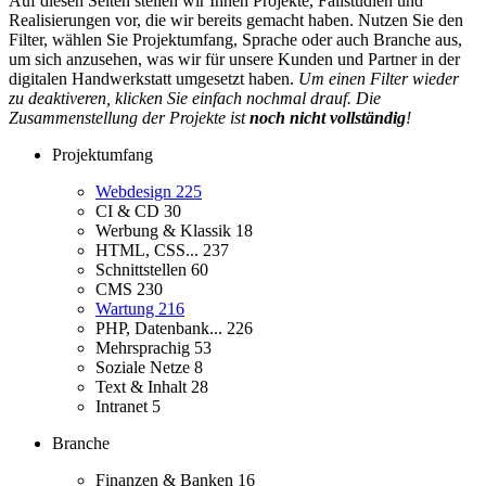
Auf diesen Seiten stellen wir Ihnen Projekte, Fallstudien und
Realisierungen vor, die wir bereits gemacht haben. Nutzen Sie den
Filter, wählen Sie Projektumfang, Sprache oder auch Branche aus,
um sich anzusehen, was wir für unsere Kunden und Partner in der
digitalen Handwerkstatt umgesetzt haben.
Um einen Filter wieder
zu deaktiveren, klicken Sie einfach nochmal drauf. Die
Zusammenstellung der Projekte ist
noch nicht vollständig
!
Projektumfang
Webdesign
225
CI & CD
30
Werbung & Klassik
18
HTML, CSS...
237
Schnittstellen
60
CMS
230
Wartung
216
PHP, Datenbank...
226
Mehrsprachig
53
Soziale Netze
8
Text & Inhalt
28
Intranet
5
Branche
Finanzen & Banken
16