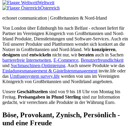
Weltweit
Österreich
echonet communication | Großbritannien & Nord-Irland
Von London über Edinburgh bis nach Belfast - echonet liefert für
Partner im Vereinigten Köngreich von Großbritannien und Nord-
Irland Produkte, Dienstleistungen und Software-Services. Auch ein
Teil unserer Produkte und Plattformen wendet sich konkret an die
Nutzer in Großbritannien und Nord-Irland.
Wir
konzipieren
,
designen
und
entwickeln
nicht nur, wir
beraten
auch in Sachen
barrierefreie Internetseiten
,
E-Commerce
,
Benutzerfreundlichkeit
und
Suchmaschinen-Optimierung
. Auch unsere Produkte wie das
Einladungsmanagement & Gästelistenmanagement
invite.life oder
das
Umfragesystem survey.life
werden von uns im Vereinigten
Königreich von Großbritannien und Nordirland angeboten.
Unsere
Geschäftszeiten
sind von 9 bis 18 Uhr von Montag bis
Freitag.
Preisangaben in Pfund Sterling
sind zur Information
gedacht, wir verrechnen alle Produkte in der Währung Euro.
Böse, Provokant, Zynisch, Persönlich -
und eine Freude