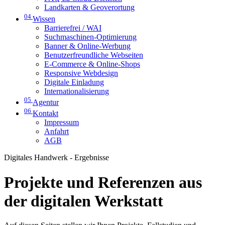
Landkarten & Geoverortung
04
Wissen
Barrierefrei / WAI
Suchmaschinen-Optimierung
Banner & Online-Werbung
Benutzerfreundliche Webseiten
E-Commerce & Online-Shops
Responsive Webdesign
Digitale Einladung
Internationalisierung
05
Agentur
06
Kontakt
Impressum
Anfahrt
AGB
Digitales Handwerk - Ergebnisse
Projekte und Referenzen aus
der digitalen Werkstatt