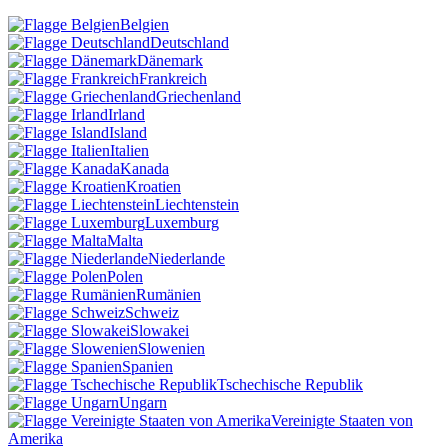
Belgien
Deutschland
Dänemark
Frankreich
Griechenland
Irland
Island
Italien
Kanada
Kroatien
Liechtenstein
Luxemburg
Malta
Niederlande
Polen
Rumänien
Schweiz
Slowakei
Slowenien
Spanien
Tschechische Republik
Ungarn
Vereinigte Staaten von
Amerika