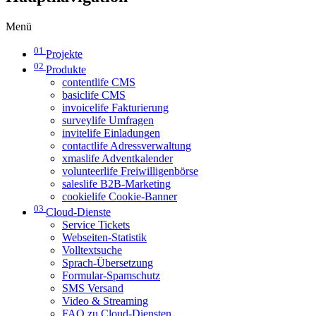
Menü
01
Projekte
02
Produkte
contentlife CMS
basiclife CMS
invoicelife Fakturierung
surveylife Umfragen
invitelife Einladungen
contactlife Adressverwaltung
xmaslife Adventkalender
volunteerlife Freiwilligenbörse
saleslife B2B-Marketing
cookielife Cookie-Banner
03
Cloud-Dienste
Service Tickets
Webseiten-Statistik
Volltextsuche
Sprach-Übersetzung
Formular-Spamschutz
SMS Versand
Video & Streaming
FAQ zu Cloud-Diensten