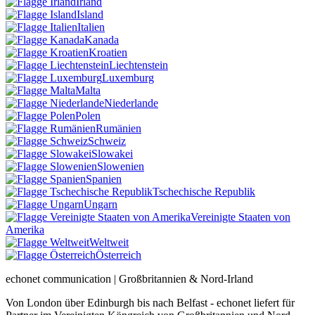
Irland
Island
Italien
Kanada
Kroatien
Liechtenstein
Luxemburg
Malta
Niederlande
Polen
Rumänien
Schweiz
Slowakei
Slowenien
Spanien
Tschechische Republik
Ungarn
Vereinigte Staaten von
Amerika
Weltweit
Österreich
echonet communication | Großbritannien & Nord-Irland
Von London über Edinburgh bis nach Belfast - echonet liefert für