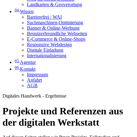
Landkarten & Geoverortung
04
Wissen
Barrierefrei / WAI
Suchmaschinen-Optimierung
Banner & Online-Werbung
Benutzerfreundliche Webseiten
E-Commerce & Online-Shops
Responsive Webdesign
Digitale Einladung
Internationalisierung
05
Agentur
06
Kontakt
Impressum
Anfahrt
AGB
Digitales Handwerk - Ergebnisse
Projekte und Referenzen aus
der digitalen Werkstatt