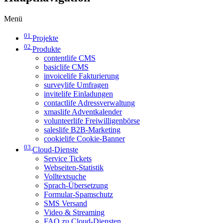
Menü
01
Projekte
02
Produkte
contentlife CMS
basiclife CMS
invoicelife Fakturierung
surveylife Umfragen
invitelife Einladungen
contactlife Adressverwaltung
xmaslife Adventkalender
volunteerlife Freiwilligenbörse
saleslife B2B-Marketing
cookielife Cookie-Banner
03
Cloud-Dienste
Service Tickets
Webseiten-Statistik
Volltextsuche
Sprach-Übersetzung
Formular-Spamschutz
SMS Versand
Video & Streaming
FAQ zu Cloud-Diensten