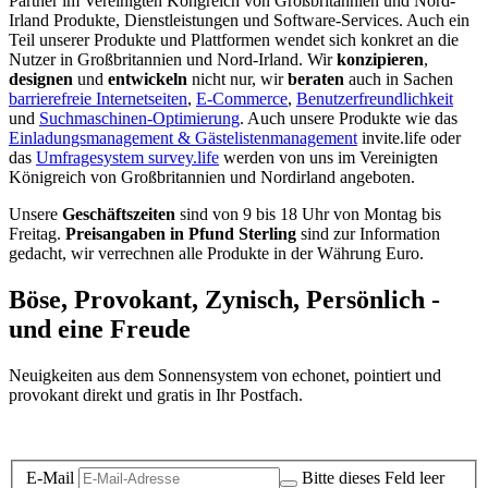
Partner im Vereinigten Köngreich von Großbritannien und Nord-
Irland Produkte, Dienstleistungen und Software-Services. Auch ein
Teil unserer Produkte und Plattformen wendet sich konkret an die
Nutzer in Großbritannien und Nord-Irland.
Wir
konzipieren
,
designen
und
entwickeln
nicht nur, wir
beraten
auch in Sachen
barrierefreie Internetseiten
,
E-Commerce
,
Benutzerfreundlichkeit
und
Suchmaschinen-Optimierung
. Auch unsere Produkte wie das
Einladungsmanagement & Gästelistenmanagement
invite.life oder
das
Umfragesystem survey.life
werden von uns im Vereinigten
Königreich von Großbritannien und Nordirland angeboten.
Unsere
Geschäftszeiten
sind von 9 bis 18 Uhr von Montag bis
Freitag.
Preisangaben in Pfund Sterling
sind zur Information
gedacht, wir verrechnen alle Produkte in der Währung Euro.
Böse, Provokant, Zynisch, Persönlich -
und eine Freude
Neuigkeiten aus dem Sonnensystem von echonet, pointiert und
provokant direkt und gratis in Ihr Postfach.
Datenschutz-Information zum Newsletter
E-Mail
Bitte dieses Feld leer