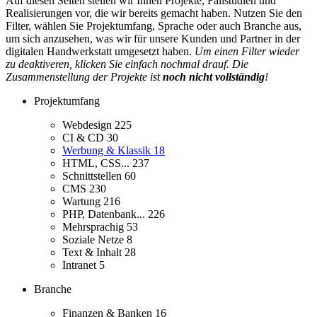
Auf diesen Seiten stellen wir Ihnen Projekte, Fallstudien und
Realisierungen vor, die wir bereits gemacht haben. Nutzen Sie den
Filter, wählen Sie Projektumfang, Sprache oder auch Branche aus,
um sich anzusehen, was wir für unsere Kunden und Partner in der
digitalen Handwerkstatt umgesetzt haben.
Um einen Filter wieder
zu deaktiveren, klicken Sie einfach nochmal drauf. Die
Zusammenstellung der Projekte ist
noch nicht vollständig
!
Projektumfang
Webdesign
225
CI & CD
30
Werbung & Klassik
18
HTML, CSS...
237
Schnittstellen
60
CMS
230
Wartung
216
PHP, Datenbank...
226
Mehrsprachig
53
Soziale Netze
8
Text & Inhalt
28
Intranet
5
Branche
Finanzen & Banken
16