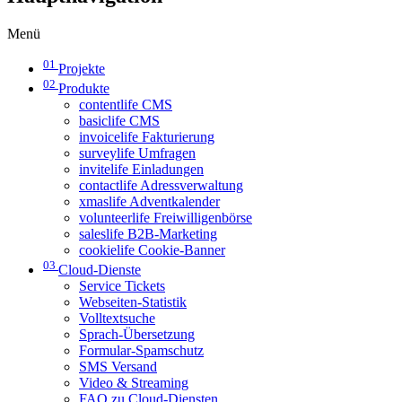
Menü
01
Projekte
02
Produkte
contentlife CMS
basiclife CMS
invoicelife Fakturierung
surveylife Umfragen
invitelife Einladungen
contactlife Adressverwaltung
xmaslife Adventkalender
volunteerlife Freiwilligenbörse
saleslife B2B-Marketing
cookielife Cookie-Banner
03
Cloud-Dienste
Service Tickets
Webseiten-Statistik
Volltextsuche
Sprach-Übersetzung
Formular-Spamschutz
SMS Versand
Video & Streaming
FAQ zu Cloud-Diensten