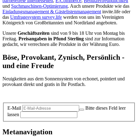
barrierefreie Internetseiten
,
E-Commerce
,
Benutzerfreundlichkeit
und
Suchmaschinen-Optimierung
. Auch unsere Produkte wie das
Einladungsmanagement & Gästelistenmanagement
invite.life oder
das
Umfragesystem survey.life
werden von uns im Vereinigten
Königreich von Großbritannien und Nordirland angeboten.
Unsere
Geschäftszeiten
sind von 9 bis 18 Uhr von Montag bis
Freitag.
Preisangaben in Pfund Sterling
sind zur Information
gedacht, wir verrechnen alle Produkte in der Währung Euro.
Böse, Provokant, Zynisch, Persönlich -
und eine Freude
Neuigkeiten aus dem Sonnensystem von echonet, pointiert und
provokant direkt und gratis in Ihr Postfach.
Datenschutz-Information zum Newsletter
E-Mail
Bitte dieses Feld leer
lassen
Metanavigation