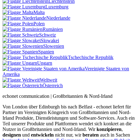
Liechtenstein
Luxemburg
Malta
Niederlande
Polen
Rumänien
Schweiz
Slowakei
Slowenien
Spanien
Tschechische Republik
Ungarn
Vereinigte Staaten von
Amerika
Weltweit
Österreich
echonet communication | Großbritannien & Nord-Irland
Von London über Edinburgh bis nach Belfast - echonet liefert für
Partner im Vereinigten Köngreich von Großbritannien und Nord-
Irland Produkte, Dienstleistungen und Software-Services. Auch ein
Teil unserer Produkte und Plattformen wendet sich konkret an die
Nutzer in Großbritannien und Nord-Irland.
Wir
konzipieren
,
designen
und
entwickeln
nicht nur, wir
beraten
auch in Sachen