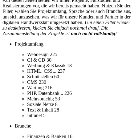
Auf diesen Seiten stellen wir Ihnen Projekte, Fallstudien und
Realisierungen vor, die wir bereits gemacht haben. Nutzen Sie den
Filter, wählen Sie Projektumfang, Sprache oder auch Branche aus,
um sich anzusehen, was wir für unsere Kunden und Partner in der
digitalen Handwerkstatt umgesetzt haben.
Um einen Filter wieder
zu deaktiveren, klicken Sie einfach nochmal drauf. Die
Zusammenstellung der Projekte ist
noch nicht vollständig
!
Projektumfang
Webdesign
225
CI & CD
30
Werbung & Klassik
18
HTML, CSS...
237
Schnittstellen
60
CMS
230
Wartung
216
PHP, Datenbank...
226
Mehrsprachig
53
Soziale Netze
8
Text & Inhalt
28
Intranet
5
Branche
Finanzen & Banken
16