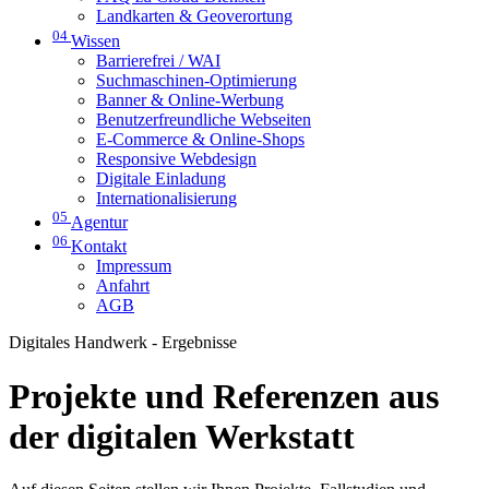
Landkarten & Geoverortung
04
Wissen
Barrierefrei / WAI
Suchmaschinen-Optimierung
Banner & Online-Werbung
Benutzerfreundliche Webseiten
E-Commerce & Online-Shops
Responsive Webdesign
Digitale Einladung
Internationalisierung
05
Agentur
06
Kontakt
Impressum
Anfahrt
AGB
Digitales Handwerk - Ergebnisse
Projekte und Referenzen aus
der digitalen Werkstatt