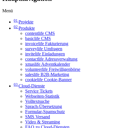
Menü
01
Projekte
02
Produkte
contentlife CMS
basiclife CMS
invoicelife Fakturierung
surveylife Umfragen
invitelife Einladungen
contactlife Adressverwaltung
xmaslife Adventkalender
volunteerlife Freiwilligenbörse
saleslife B2B-Marketing
cookielife Cookie-Banner
03
Cloud-Dienste
Service Tickets
Webseiten-Statistik
Volltextsuche
Sprach-Übersetzung
Formular-Spamschutz
SMS Versand
Video & Streaming
FAQ zu Cloud-Diensten