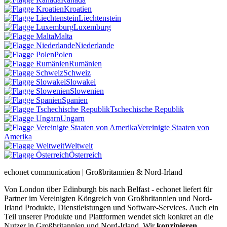
Kroatien
Liechtenstein
Luxemburg
Malta
Niederlande
Polen
Rumänien
Schweiz
Slowakei
Slowenien
Spanien
Tschechische Republik
Ungarn
Vereinigte Staaten von
Amerika
Weltweit
Österreich
echonet communication | Großbritannien & Nord-Irland
Von London über Edinburgh bis nach Belfast - echonet liefert für
Partner im Vereinigten Köngreich von Großbritannien und Nord-
Irland Produkte, Dienstleistungen und Software-Services. Auch ein
Teil unserer Produkte und Plattformen wendet sich konkret an die
Nutzer in Großbritannien und Nord-Irland.
Wir
konzipieren
,