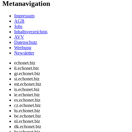
Metanavigation
Impressum
AGB
Jobs
Inhaltsverzeichnis
AVV
Datenschutz
Werbung
Newsletter
echonet.biz
li.echonet.biz
gr.echonet.biz
si.echonet.biz
mt.echonet.biz
is.echonet.biz
ie.echonet.biz
es.echonet.biz
cz.echonet.biz
lu.echonet.biz
be.echonet.biz
nl.echonet.biz
dk.echonet.biz
hr.echonet.biz