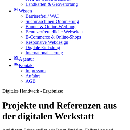
Landkarten & Geoverortung
04
Wissen
Barrierefrei / WAI
Suchmaschinen-Optimierung
Banner & Online-Werbung
Benutzerfreundliche Webseiten
E-Commerce & Online-Shops
Responsive Webdesign
Digitale Einladung
Internationalisierung
05
Agentur
06
Kontakt
Impressum
Anfahrt
AGB
Digitales Handwerk - Ergebnisse
Projekte und Referenzen aus
der digitalen Werkstatt