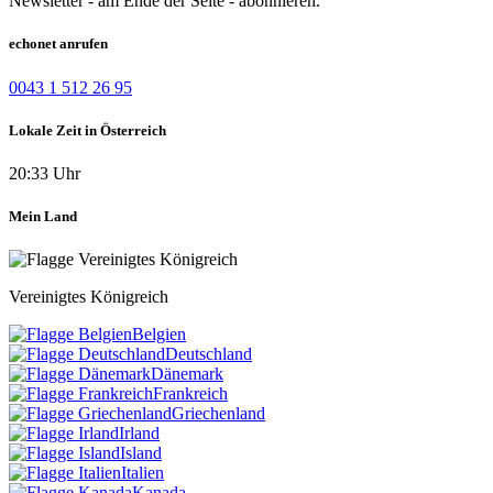
Newsletter - am Ende der Seite - abonnieren.
echonet anrufen
0043 1 512 26 95
Lokale Zeit in Österreich
20:33 Uhr
Mein Land
Vereinigtes Königreich
Belgien
Deutschland
Dänemark
Frankreich
Griechenland
Irland
Island
Italien
Kanada