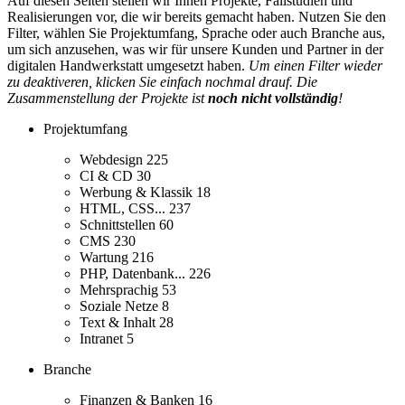
Auf diesen Seiten stellen wir Ihnen Projekte, Fallstudien und
Realisierungen vor, die wir bereits gemacht haben. Nutzen Sie den
Filter, wählen Sie Projektumfang, Sprache oder auch Branche aus,
um sich anzusehen, was wir für unsere Kunden und Partner in der
digitalen Handwerkstatt umgesetzt haben.
Um einen Filter wieder
zu deaktiveren, klicken Sie einfach nochmal drauf. Die
Zusammenstellung der Projekte ist
noch nicht vollständig
!
Projektumfang
Webdesign
225
CI & CD
30
Werbung & Klassik
18
HTML, CSS...
237
Schnittstellen
60
CMS
230
Wartung
216
PHP, Datenbank...
226
Mehrsprachig
53
Soziale Netze
8
Text & Inhalt
28
Intranet
5
Branche
Finanzen & Banken
16