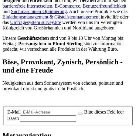
designen
und
entwickeln
nicht nur, wir
beraten
auch in Sachen
barrierefreie Internetseiten
,
E-Commerce
,
Benutzerfreundlichkeit
und
Suchmaschinen-Optimierung
. Auch unsere Produkte wie das
Einladungsmanagement & Gästelistenmanagement
invite.life oder
das
Umfragesystem survey.life
werden von uns im Vereinigten
Königreich von Großbritannien und Nordirland angeboten.
Unsere
Geschäftszeiten
sind von 9 bis 18 Uhr von Montag bis
Freitag.
Preisangaben in Pfund Sterling
sind zur Information
gedacht, wir verrechnen alle Produkte in der Währung Euro.
Böse, Provokant, Zynisch, Persönlich -
und eine Freude
Neuigkeiten aus dem Sonnensystem von echonet, pointiert und
provokant direkt und gratis in Ihr Postfach.
Datenschutz-Information zum Newsletter
E-Mail
Bitte dieses Feld leer
lassen
Metanavigation