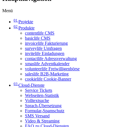
Menü
01
Projekte
02
Produkte
contentlife CMS
basiclife CMS
invoicelife Fakturierung
surveylife Umfragen
invitelife Einladungen
contactlife Adressverwaltung
xmaslife Adventkalender
volunteerlife Freiwilligenbörse
saleslife B2B-Marketing
cookielife Cookie-Banner
03
Cloud-Dienste
Service Tickets
Webseiten-Statistik
Volltextsuche
Sprach-Übersetzung
Formular-Spamschutz
SMS Versand
Video & Streaming
FAQ zu Cloud-Diensten