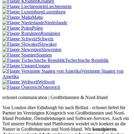
Kroatien
Liechtenstein
Luxemburg
Malta
Niederlande
Polen
Rumänien
Schweiz
Slowakei
Slowenien
Spanien
Tschechische Republik
Ungarn
Vereinigte Staaten von
Amerika
Weltweit
Österreich
echonet communication | Großbritannien & Nord-Irland
Von London über Edinburgh bis nach Belfast - echonet liefert für
Partner im Vereinigten Köngreich von Großbritannien und Nord-
Irland Produkte, Dienstleistungen und Software-Services. Auch ein
Teil unserer Produkte und Plattformen wendet sich konkret an die
Nutzer in Großbritannien und Nord-Irland.
Wir
konzipieren
,