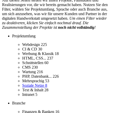
Auf diesen Seiten stellen wir Ihnen Projekte, Fallstudien und
Realisierungen vor, die wir bereits gemacht haben. Nutzen Sie den
Filter, wählen Sie Projektumfang, Sprache oder auch Branche aus,
um sich anzusehen, was wir für unsere Kunden und Partner in der
digitalen Handwerkstatt umgesetzt haben.
Um einen Filter wieder
zu deaktiveren, klicken Sie einfach nochmal drauf. Die
Zusammenstellung der Projekte ist
noch nicht vollständig
!
Projektumfang
Webdesign
225
CI & CD
30
Werbung & Klassik
18
HTML, CSS...
237
Schnittstellen
60
CMS
230
Wartung
216
PHP, Datenbank...
226
Mehrsprachig
53
Soziale Netze
8
Text & Inhalt
28
Intranet
5
Branche
Finanzen & Banken
16