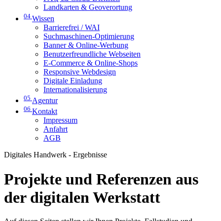
Landkarten & Geoverortung
04
Wissen
Barrierefrei / WAI
Suchmaschinen-Optimierung
Banner & Online-Werbung
Benutzerfreundliche Webseiten
E-Commerce & Online-Shops
Responsive Webdesign
Digitale Einladung
Internationalisierung
05
Agentur
06
Kontakt
Impressum
Anfahrt
AGB
Digitales Handwerk - Ergebnisse
Projekte und Referenzen aus
der digitalen Werkstatt