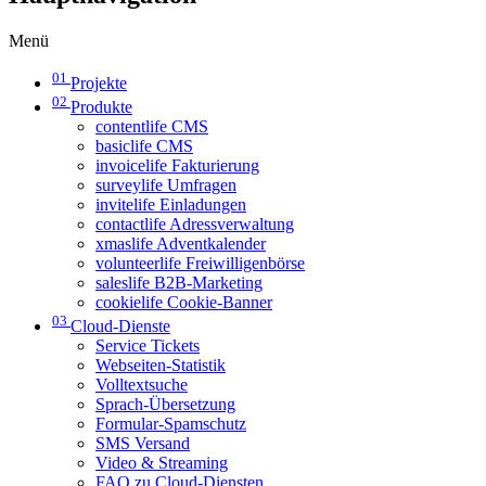
Menü
01
Projekte
02
Produkte
contentlife CMS
basiclife CMS
invoicelife Fakturierung
surveylife Umfragen
invitelife Einladungen
contactlife Adressverwaltung
xmaslife Adventkalender
volunteerlife Freiwilligenbörse
saleslife B2B-Marketing
cookielife Cookie-Banner
03
Cloud-Dienste
Service Tickets
Webseiten-Statistik
Volltextsuche
Sprach-Übersetzung
Formular-Spamschutz
SMS Versand
Video & Streaming
FAQ zu Cloud-Diensten