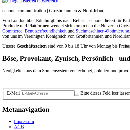
Österreich
echonet communication | Großbritannien & Nord-Irland
Von London über Edinburgh bis nach Belfast - echonet liefert für Pa
Produkte und Plattformen wendet sich konkret an die Nutzer in Groß
Commerce
,
Benutzerfreundlichkeit
und
Suchmaschinen-Optimierung
von uns im Vereinigten Königreich von Großbritannien und Nordirla
Unsere
Geschäftszeiten
sind von 9 bis 18 Uhr von Montag bis Freita
Böse, Provokant, Zynisch, Persönlich - un
Neuigkeiten aus dem Sonnensystem von echonet, pointiert und provokan
Datenschutz-Information zum Newsletter
E-Mail
Bitte dieses Feld leer lasse
Metanavigation
Impressum
AGB