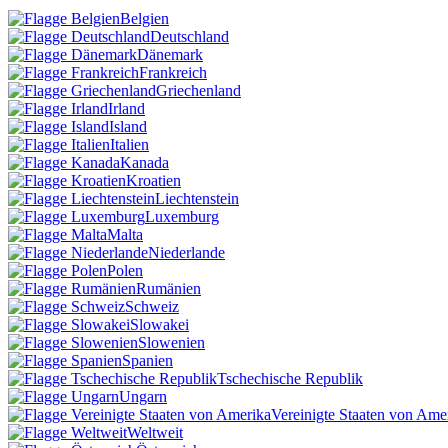
Belgien
Deutschland
Dänemark
Frankreich
Griechenland
Irland
Island
Italien
Kanada
Kroatien
Liechtenstein
Luxemburg
Malta
Niederlande
Polen
Rumänien
Schweiz
Slowakei
Slowenien
Spanien
Tschechische Republik
Ungarn
Vereinigte Staaten von Ame
Weltweit