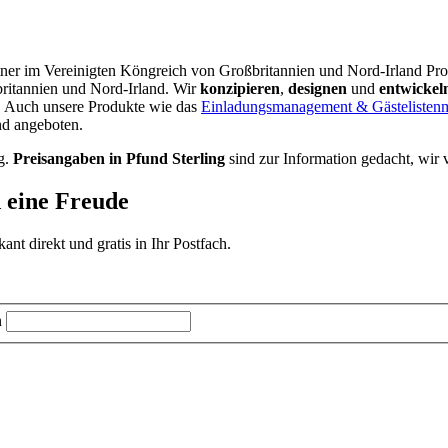
rtner im Vereinigten Köngreich von Großbritannien und Nord-Irland Pro
britannien und Nord-Irland.
Wir
konzipieren
,
designen
und
entwickel
. Auch unsere Produkte wie das
Einladungsmanagement & Gästeliste
nd angeboten.
g.
Preisangaben in Pfund Sterling
sind zur Information gedacht, wir 
d eine Freude
t direkt und gratis in Ihr Postfach.
n