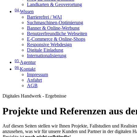
Landkarten & Geoverortung
04
Wissen
Barrierefrei / WAI
Suchmaschinen-Optimierung
Banner & Online-Werbung
Benutzerfreundliche Webseiten
E-Commerce & Online-Shops
Responsive Webdesign
Digitale Einladung
Internationalisierung
05
Agentur
06
Kontakt
Impressum
Anfahrt
AGB
Digitales Handwerk - Ergebnisse
Projekte und Referenzen aus der
Auf diesen Seiten stellen wir Ihnen Projekte, Fallstudien und Realis
anzusehen, was wir für unsere Kunden und Partner in der digitalen 
Projekte ist
noch nicht vollständig
!